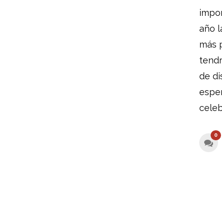
impor
año l
más p
tend
de di
espe
celeb
0