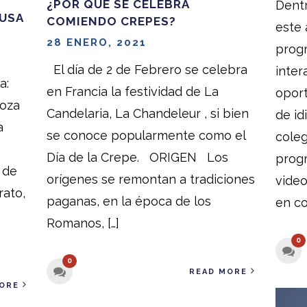
¿POR QUÉ SE CELEBRA
Dent
 USA
COMIENDO CREPES?
este 
28 ENERO, 2021
progr
El día de 2 de Febrero se celebra
inter
a:
en Francia la festividad de La
oport
goza
Candelaria, La Chandeleur , si bien
de i
a
se conoce popularmente como el
cole
Día de la Crepe. ORIGEN Los
progr
 de
orígenes se remontan a tradiciones
vide
rato,
paganas, en la época de los
en co
Romanos, […]
0
0
READ MORE
ORE