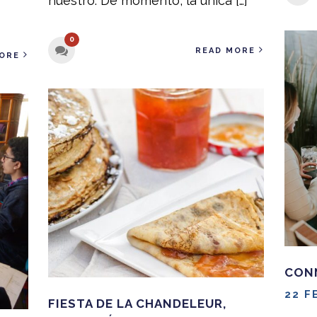
nuestro. De momento, la única […]
0
READ MORE
ORE
CON
22 F
FIESTA DE LA CHANDELEUR,