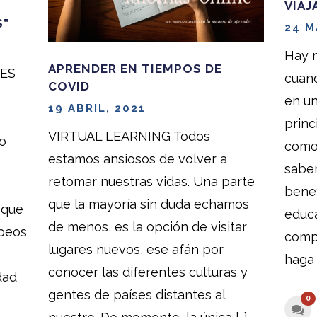
VIAJ
S”
24 M
Hay m
APRENDER EN TIEMPOS DE
ES
cuand
COVID
en un
19 ABRIL, 2021
princ
VIRTUAL LEARNING Todos
o
como
estamos ansiosos de volver a
sabe
retomar nuestras vidas. Una parte
benef
que la mayoría sin duda echamos
 que
educa
de menos, es la opción de visitar
opeos
comp
lugares nuevos, ese afán por
haga 
conocer las diferentes culturas y
dad
gentes de países distantes al
0