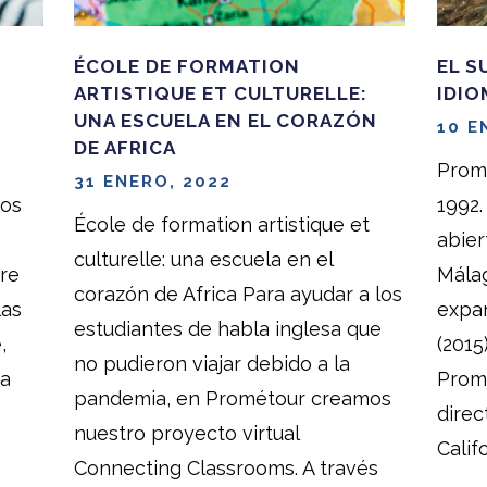
ÉCOLE DE FORMATION
EL S
ARTISTIQUE ET CULTURELLE:
IDIO
UNA ESCUELA EN EL CORAZÓN
10 E
DE AFRICA
Prom
31 ENERO, 2022
mos
1992
École de formation artistique et
abier
culturelle: una escuela en el
pre
Málag
corazón de Africa Para ayudar a los
las
expan
estudiantes de habla inglesa que
,
(2015
no pudieron viajar debido a la
ra
Prome
pandemia, en Prométour creamos
dire
nuestro proyecto virtual
Calif
Connecting Classrooms. A través