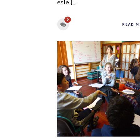
este […]
0
READ M