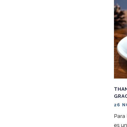
THAN
GRA
26 N
Para 
es un