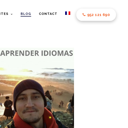
NTES
BLOG
CONTACT
952 121 690