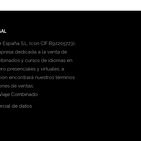
GAL
 España S.L. (con CIF B92205723),
presa dedicada a la venta de
mbinados y cursos de idiomas en
ero presenciales y virtuales, a
ión encontrará nuestros términos
ones de ventas:
 Viaje Combinado
cial de datos