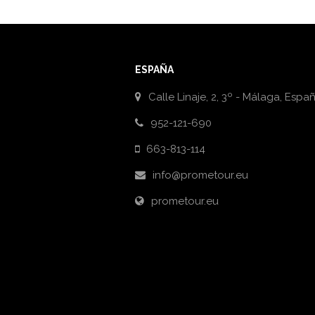
ESPAÑA
Calle Linaje, 2, 3º - Málaga, Espa
952-121-690
663-813-114
info@prometour.eu
prometour.eu