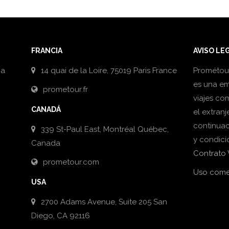
FRANCIA
AVISO LE
ña
14 quai de la Loire, 75019 Paris France
Prométour
es una em
prometour.fr
viajes co
CANADÁ
el extranj
continuac
339 St-Paul East, Montréal Québec,
y condici
Canada
Contrato
prometour.com
Uso comer
USA
2700 Adams Avenue, Suite 205 San
Diego, CA 92116