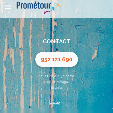
ESPAÑA
Calle Linaje, 2, 3º - Málaga, España
CONTACT
952-121-690
663-813-114
952 121 690
info@prometour.eu
prometour.eu
Calle Linaje, 2, 3ª Planta
29001, Málaga
España
FRANCIA
14 quai de la Loire, 75019 Paris France
NAME *
prometour.fr