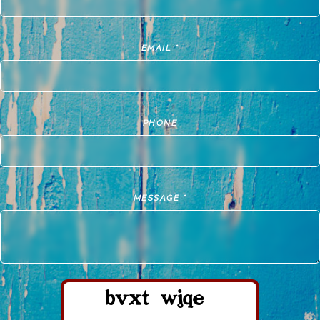
CANADÁ
339 St-Paul East, Montréal Québec,
EMAIL *
Canada
prometour.com
USA
PHONE
2700 Adams Avenue, Suite 205 San
Diego, CA 92116
forumlanguageexperience.com
MESSAGE *
AVISO LEGAL
Prométour España S.L. (con CIF B92205723), es una
empresa dedicada a la venta de viajes combinados y
cursos de idiomas en el extranjero presenciales y
virtuales, a continuación encontrará nuestros términos y
condiciones de ventas:
Contrato Viaje Combinado